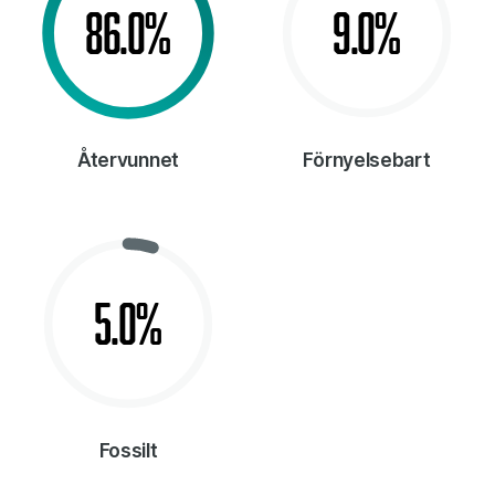
86.0%
9.0%
Återvunnet
Förnyelsebart
5.0%
Fossilt