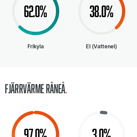
62.0%
38.0%
Frikyla
El (Vattenel)
Fjärrvärme Råneå
97.0%
3.0%