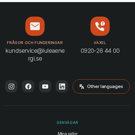
FRÅGOR OCH FUNDERINGAR
VÄXEL
kundservice@luleaene
0920-26 44 00
rgi.se
Other languages
GENVÄGAR
(öppnas i ny flik)
Mina sidor