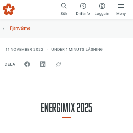
Gå till navigering
Gå till innehåll
(öppnas i ny fl
Sök
Driftinfo
Logga in
Meny
Fjärrvärme
11 NOVEMBER 2022
UNDER 1 MINUTS
LÄSNING
ARTIKELN PÅ SOCIALA MEDIER"
DELA
Energimix 2025