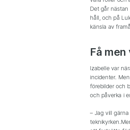
Det går nästan i
håll, och på Lu
känsla av framå
Få men v
Izabelle var när
incidenter. Men
förebilder och b
och påverka i en
– Jag vill gärna
teknikyrken.Men