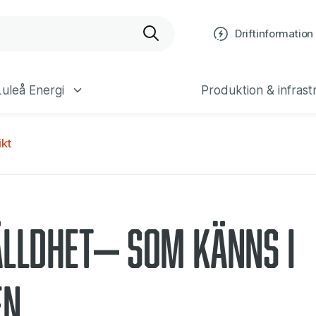
som känns i kro
bplats
Driftinformation
uleå Energi
Produktion & infrast
kt
lldhet– som känns i
en