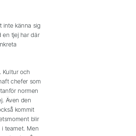
 inte känna sig
en tjej har där
onkreta
. Kultur och
 haft chefer som
 utanför normen
ej. Även den
 också kommit
betsmoment blir
 i teamet. Men