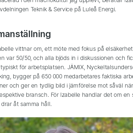
delningen Teknik & Service på Luleå Energi.
manställning
zabelle vittnar om, ett möte med fokus på elsäkerhet
 var 50/50, och alla bjöds in i diskussionen och fick 
 typiskt för arbetsplatsen. JÄMIX, Nyckeltalsunder
king, bygger på 650 000 medarbetares faktiska arbe
ner och ger en tydlig bild i jämförelse mot såväl nä
respektive bransch. För Izabelle handlar det om en s
 drar åt samma håll.