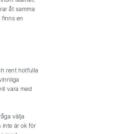
 drar åt samma
 finns en
h rent hotfulla
vinnliga
vill vara med
våga välja
inte är ok för