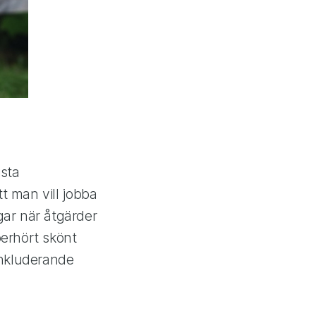
ista
t man vill jobba
ar när åtgärder
oerhört skönt
inkluderande