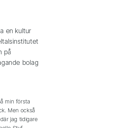
a en kultur
alsinstitutet
n på
ltagande bolag
på min första
hock. Men också
där jag tidigare
elle Styf,