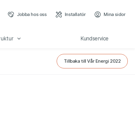
ppen
Jobba hos oss
Installatör
Mina sidor
(öppn
ruktur
Kundservice
Tillbaka till Vår Energi 2022