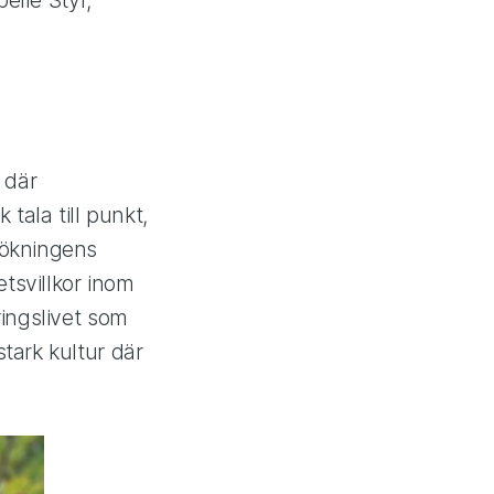
 där
tala till punkt,
sökningens
tsvillkor inom
ringslivet som
tark kultur där