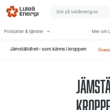
Jämställdhet– 
Gå till navigering
Gå till innehåll
Sök på Luleå Energis web
Produkter & tjänster
Mer om L
Huvudmeny
Jämställdhet– som känns i kroppen
Översi
Jämstä
kropp