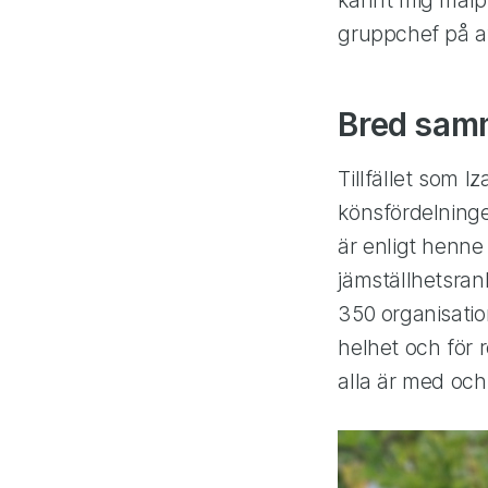
gruppchef på av
Bred sam
Tillfället som I
könsfördelningen
är enligt henne
jämställhetsran
350 organisatio
helhet och för 
alla är med och