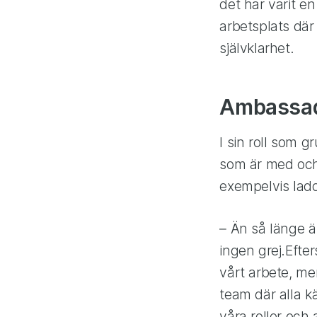
det har varit e
arbetsplats där 
självklarhet.
Ambassad
I sin roll som 
som är med och 
exempelvis laddi
– Än så länge är
ingen grej.Efte
vårt arbete, men
team där alla k
våra roller och