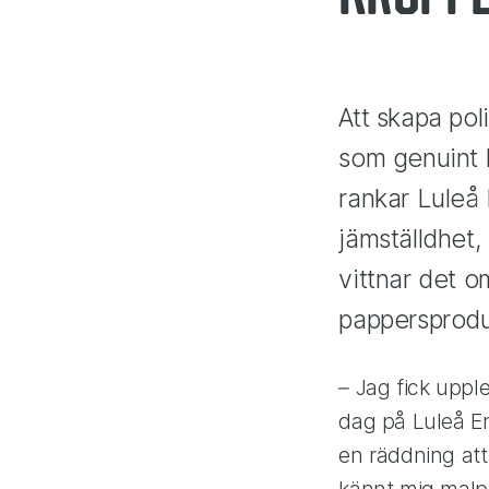
Att skapa pol
som genuint k
rankar Luleå
jämställdhet,
vittnar det o
pappersprodu
– Jag fick uppl
dag på Luleå En
en räddning att 
kännt mig malpl