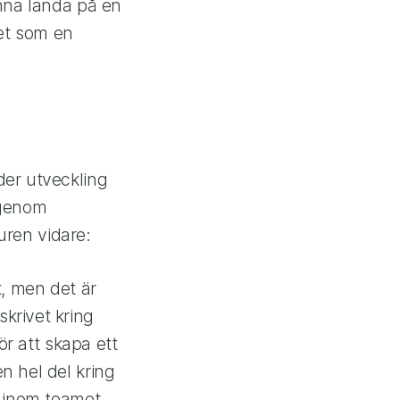
unna landa på en
det som en
der utveckling
 genom
turen vidare:
t, men det är
krivet kring
ör att skapa ett
n hel del kring
a inom teamet.