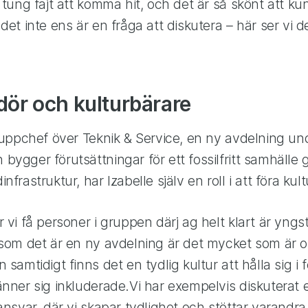
n tung fajt att komma hit, och det är så skönt att k
det inte ens är en fråga att diskutera – här ser vi 
ör och kulturbärare
gruppchef över Teknik & Service, en ny avdelning un
bygger förutsättningar för ett fossilfritt samhälle
nfrastruktur, har Izabelle själv en roll i att föra kul
 vi få personer i gruppen därj ag helt klart är yngs
rsom det är en ny avdelning är det mycket som är os
 samtidigt finns det en tydlig kultur att hålla sig i f
änner sig inkluderade.Vi har exempelvis diskuterat e
 ansvar, där vi skapar tydlighet och stöttar varandr