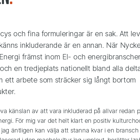
icys och fina formuleringar är en sak. Att lev
änns inkluderande är en annan. När Nyckelt
 Energi främst inom El- och energibransche
 och en tredjeplats nationellt bland alla de
m ett arbete som sträcker sig långt bortom
kter.
eva känslan av att vara inkluderad på allvar redan 
ergi. För mig var det helt klart en positiv kulturc
jag äntligen kan välja att stanna kvar i en bransch 
acerad i den machokultur jag upplevt, berättar Izab