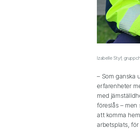
Izabelle Styf, gruppc
– Som ganska un
erfarenheter me
med jämställdh
föreslås – men 
att komma hem 
arbetsplats, för 