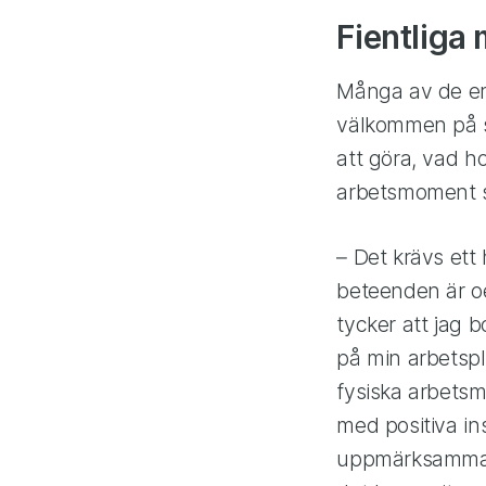
Fientliga 
Många av de erf
välkommen på si
att göra, vad h
arbetsmoment s
– Det krävs ett
beteenden är oe
tycker att jag b
på min arbetspl
fysiska arbetsm
med positiva in
uppmärksammade