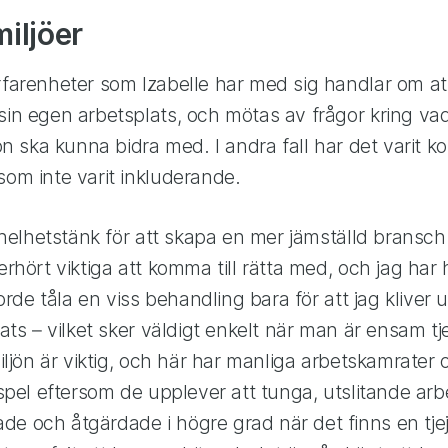
miljöer
arenheter som Izabelle har med sig handlar om att
n egen arbetsplats, och mötas av frågor kring vad 
on ska kunna bidra med. I andra fall har det varit k
om inte varit inkluderande.
 helhetstänk för att skapa en mer jämställd bransch
rhört viktiga att komma till rätta med, och jag har
orde tåla en viss behandling bara för att jag kliver
ats – vilket sker väldigt enkelt när man är ensam tj
iljön är viktig, och här har manliga arbetskamrater
spel eftersom de upplever att tunga, utslitande ar
 och åtgärdade i högre grad när det finns en tjej