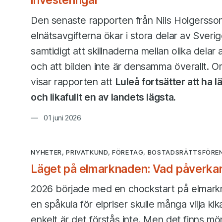
Den senaste rapporten från Nils Holgersson
elnätsavgifterna ökar i stora delar av Sveri
samtidigt att skillnaderna mellan olika delar
och att bilden inte är densamma överallt. Om
visar rapporten att
Luleå fortsätter att ha l
och likafullt en av landets lägsta.
01 juni 2026
NYHETER, PRIVATKUND, FÖRETAG, BOSTADSRÄTTSFÖRE
Läget på elmarknaden: Vad påverkar
2026 började med en chockstart på elmark
en spåkula för elpriser skulle många vilja kika
enkelt är det förstås inte. Men det finns mö