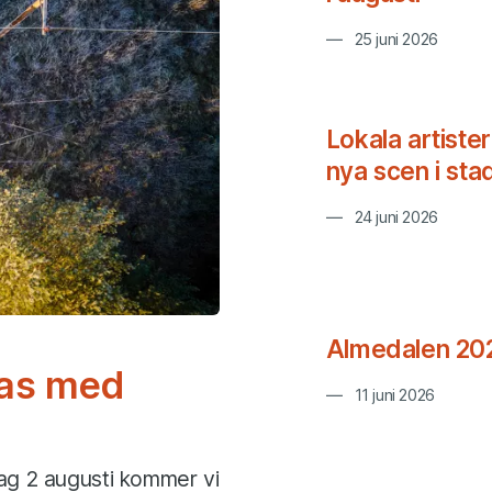
25 juni 2026
Lokala artiste
nya scen i st
24 juni 2026
Almedalen 20
ras med
11 juni 2026
dag 2 augusti kommer vi