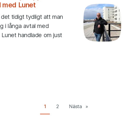
al med Lunet
et tidigt tydligt att man
sig i långa avtal med
 på Lunet handlade om just
1
2
Nästa