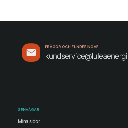
FRÅGOR OCH FUNDERINGAR
kundservice@luleaenergi
GENVÄGAR
(öppnas i ny flik)
Mina sidor