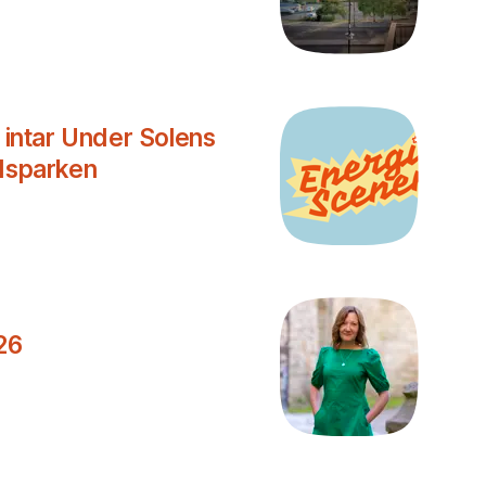
r intar Under Solens
adsparken
26