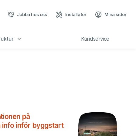
Jobba hos oss
Installatör
Mina sidor
(öppn
ruktur
Kundservice
ationen på
 info inför byggstart