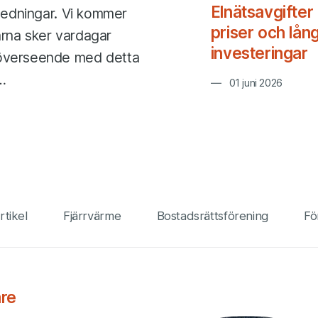
Elnätsavgifter 
tledningar. Vi kommer
priser och lång
arna sker vardagar
investeringar
 överseende med detta
…
01 juni 2026
rtikel
Fjärrvärme
Bostadsrättsförening
Fö
are