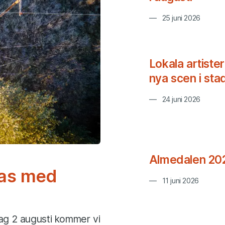
25 juni 2026
Lokala artiste
nya scen i st
24 juni 2026
Almedalen 20
ras med
11 juni 2026
dag 2 augusti kommer vi