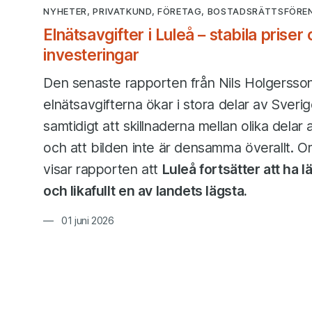
NYHETER, PRIVATKUND, FÖRETAG, BOSTADSRÄTTSFÖRE
Elnätsavgifter i Luleå – stabila priser
investeringar
Den senaste rapporten från Nils Holgersson
elnätsavgifterna ökar i stora delar av Sveri
samtidigt att skillnaderna mellan olika delar
och att bilden inte är densamma överallt. Om
visar rapporten att
Luleå fortsätter att ha l
och likafullt en av landets lägsta.
01 juni 2026