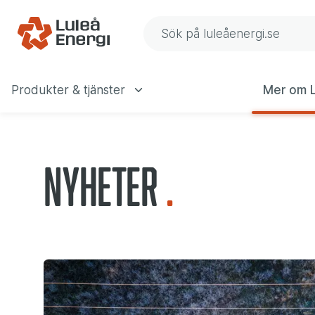
Gå till navigering
Gå till innehåll
Sök på Luleå Energis web
Produkter & tjänster
Mer om L
Huvudmeny
Nyheter
Senaste händelserna