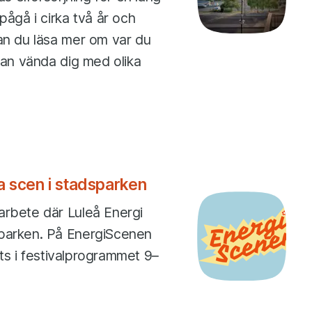
pågå i cirka två år och
kan du läsa mer om var du
 kan vända dig med olika
ya scen i stadsparken
arbete där Luleå Energi
sparken. På EnergiScenen
lats i festivalprogrammet 9–