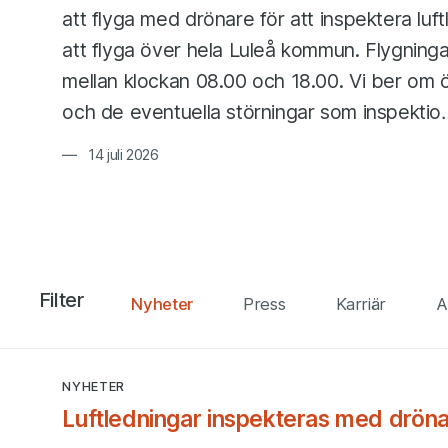
att flyga med drönare för att inspektera luf
att flyga över hela Luleå kommun. Flygning
mellan klockan 08.00 och 18.00. Vi ber om
och de eventuella störningar som inspektio
14 juli 2026
Alla händelser
Filter
Nyheter
Press
Karriär
A
NYHETER
Sida 1 av 84
Luftledningar inspekteras med drön