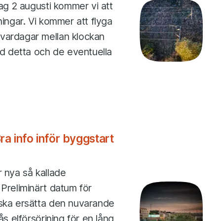
dag 2 augusti kommer vi att
ningar. Vi kommer att flyga
 vardagar mellan klockan
d detta och de eventuella
ra info inför byggstart
r nya så kallade
 Preliminärt datum för
 ska ersätta den nuvarande
ås elförsörjning för en lång