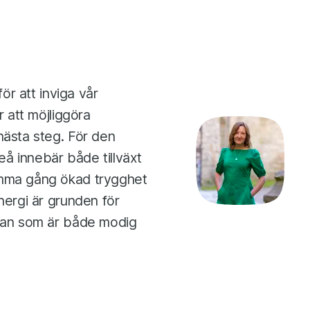
för att inviga vår
r att möjliggöra
nästa steg. För den
leå innebär både tillväxt
amma gång ökad trygghet
nergi är grunden för
rkan som är både modig