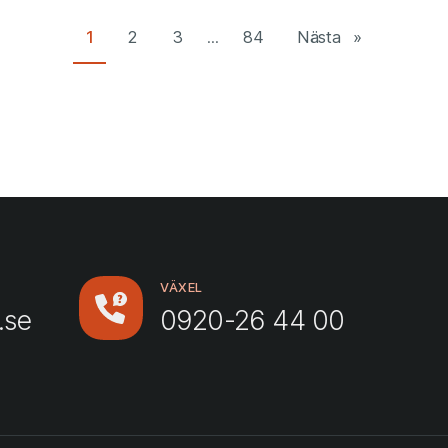
1
2
3
...
84
Nästa
VÄXEL
.se
0920-26 44 00