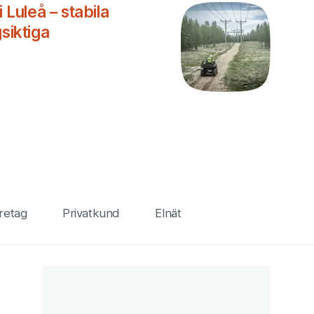
i Luleå – stabila
siktiga
retag
Privatkund
Elnät