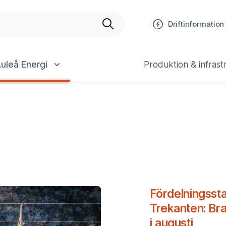
bplats
Driftinformation
uleå Energi
Produktion & infrast
Fördelningsst
Trekanten: Bra
i augusti