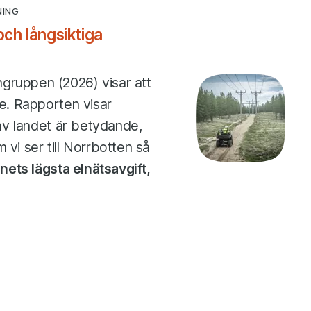
NING
 och långsiktiga
gruppen (2026) visar att
ge. Rapporten visar
 av landet är betydande,
 vi ser till Norrbotten så
änets lägsta elnätsavgift,