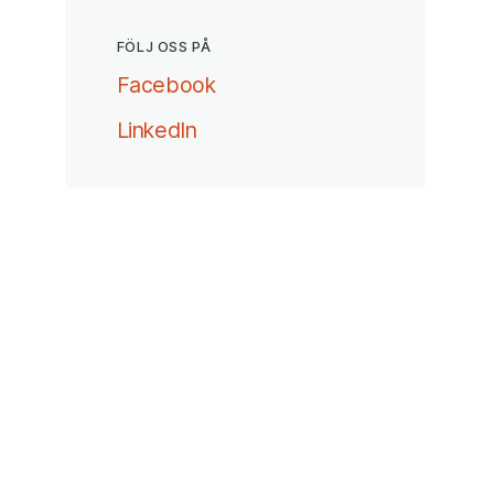
FÖLJ OSS PÅ
(öppnas i ny flik)
Facebook
(öppnas i ny flik)
LinkedIn