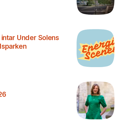
r intar Under Solens
adsparken
26