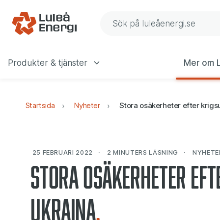
Gå till navigering
Gå till innehåll
Sök på Luleå Energis web
Produkter & tjänster
Mer om L
Huvudmeny
Startsida
Nyheter
Stora osäkerheter efter krigsu
25 FEBRUARI 2022
2 MINUTERS
LÄSNING
NYHETE
Stora osäkerheter eft
Ukraina