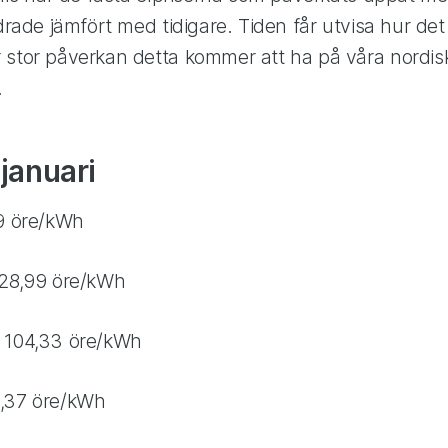
ndrade jämfört med tidigare. Tiden får utvisa hur det
 stor påverkan detta kommer att ha på våra nordisk
.
januari
99 öre/kWh
 28,99 öre/kWh
 104,33 öre/kWh
9,37 öre/kWh