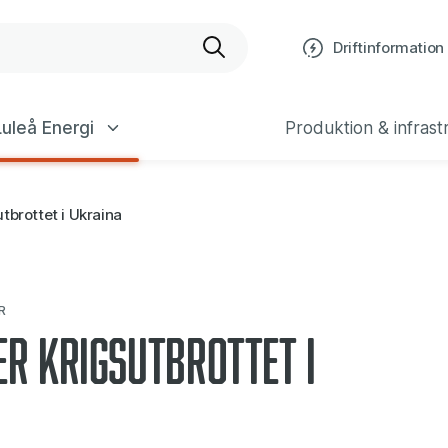
bplats
Driftinformation
uleå Energi
Produktion & infrast
tbrottet i Ukraina
R
er krigsutbrottet i