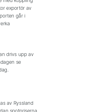
 de med koppling
or exportör av
porten går i
verka
an drivs upp av
rsdagen se
dag.
rtas av Ryssland
edan spotpriserna