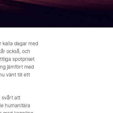
er kalla dagar med
tår också, och
tliga spotpriset
ring jämfört med
 vänt till ett
 svårt att
 de humanitära