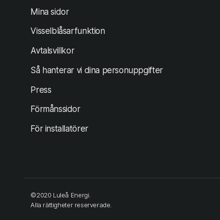
(öppnas i ny flik)
Mina sidor
Visselblåsarfunktion
Avtalsvillkor
Så hanterar vi dina personuppgifter
Press
Förmånssidor
För installatörer
©2020 Luleå Energi.
Alla rättigheter reserverade.