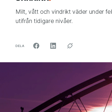
Milt, vått och vindrikt väder under f
utifrån tidigare nivåer.
ARTIKELN PÅ SOCIALA MEDIER"
DELA