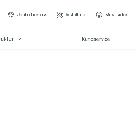
Jobba hos oss
Installatör
Mina sidor
(öppn
ruktur
Kundservice