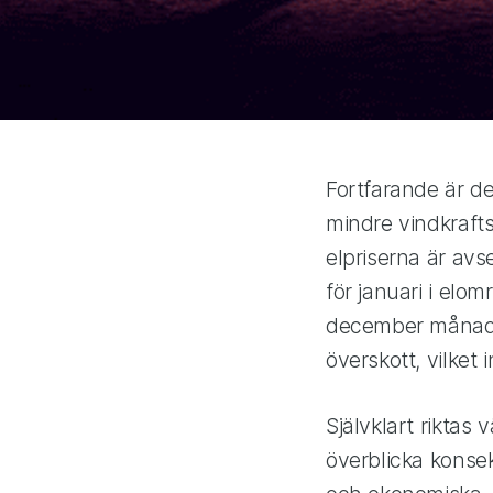
Fortfarande är det
mindre vindkraft
elpriserna är avs
för januari i elo
december månads r
överskott, vilket 
Självklart riktas 
överblicka konse