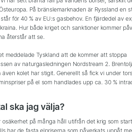
i har sett branta fall på världens börser, särskilt
h Östeuropa. På bränslemarknaden är Ryssland en st
 står för 40 % av EU:s gasbehov. En fjärdedel av ex
raina. Hur både kriget och sanktioner kommer på
a återstår att se.
et meddelade Tyskland att de kommer att stoppa
cessen av naturgasledningen Nordstream 2. Brentolj
 även kolet har stigit. Generellt så fick vi under to
rminspriser på el som handlades upp ca. 30 % intra
tal ska jag välja?
r osäkerhet på många håll utifrån det krig som sta
ills har de fasta elpriserna som påverkats uppåt m