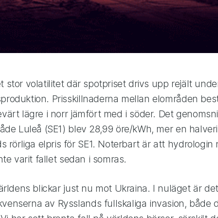
 stor volatilitet där spotpriset drivs upp rejält und
sproduktion. Prisskillnaderna mellan elområden bes
evärt lägre i norr jämfört med i söder. Det genomsnit
mråde Luleå (SE1) blev 28,99 öre/kWh, mer en halve
örliga elpris för SE1. Noterbart är att hydrologin nu
inte varit fallet sedan i somras.
världens blickar just nu mot Ukraina. I nuläget är det
kvenserna av Rysslands fullskaliga invasion, både