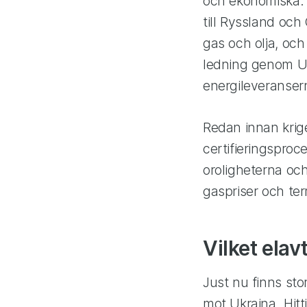
och ekonomiska. V
till Ryssland oc
gas och olja, och
ledning genom Uk
energileveransern
Redan innan krig
certifieringspro
oroligheterna och
gaspriser och te
Vilket elav
Just nu finns sto
mot Ukraina. Hitt