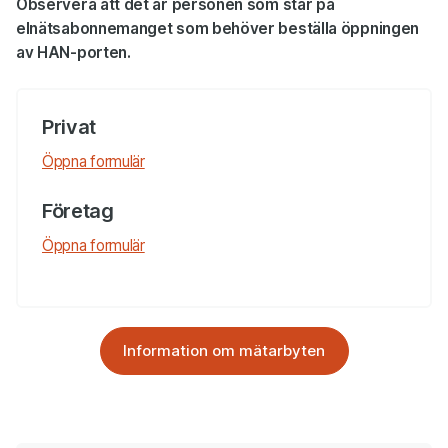
Observera att det är personen som står på
elnätsabonnemanget som behöver beställa öppningen
av HAN-porten.
Privat
Privat
Privat
Öppna formulär
Företag
Företag
Öppna formulär