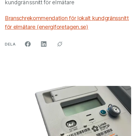
kundgränssnitt för elmätare
Branschrekommendation för lokalt kundgränssnitt
för elmätare (energiforetagen.se)
ARTIKELN PÅ SOCIALA MEDIER"
DELA