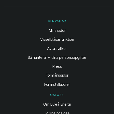
GENVÄGAR
(öppnas i ny flik)
Mina sidor
Visselblåsarfunktion
Avtalsvillkor
Så hanterar vi dina personuppgifter
Press
Förmånssidor
För installatörer
OM OSS
Om Luleå Energi
Jobba hos oss