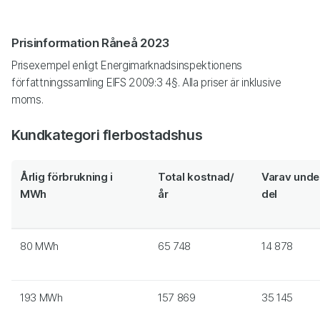
Prisinformation Råneå 2023
Prisexempel enligt Energimarknadsinspektionens
författningssamling EIFS 2009:3 4§. Alla priser är inklusive
moms.
Kundkategori flerbostadshus
Årlig förbrukning i
Total kostnad/
Varav under
MWh
år
del
80 MWh
65 748
14 878
193 MWh
157 869
35 145