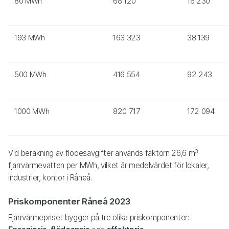
80 MWh
68 120
16 230
193 MWh
163 323
38 139
500 MWh
416 554
92 243
1000 MWh
820 717
172 094
3
Vid beräkning av flödesavgifter används faktorn 26,6 m
fjärrvärmevatten per MWh, vilket är medelvärdet för lokaler,
industrier, kontor i Råneå.
Priskomponenter Råneå 2023
Fjärrvärmepriset bygger på tre olika priskomponenter: