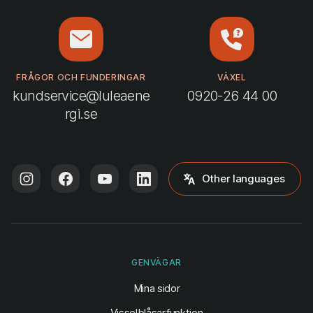
FRÅGOR OCH FUNDERINGAR
VÄXEL
kundservice@luleaene
0920-26 44 00
rgi.se
Other languages
GENVÄGAR
(öppnas i ny flik)
Mina sidor
Visselblåsarfunktion