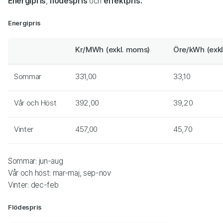
Energipris
,
flödespris
och
effektpris.
Energipris
Kr/MWh (exkl. moms)
Öre/kWh (exk
Sommar
331,00
33,10
Vår och Höst
392,00
39,20
Vinter
457,00
45,70
Sommar: jun-aug
Vår och höst: mar-maj, sep-nov
Vinter: dec-feb
Flödespris