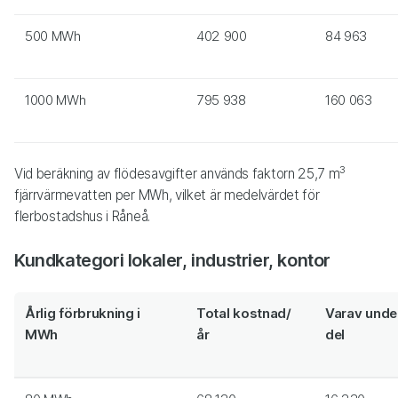
500 MWh
402 900
84 963
1000 MWh
795 938
160 063
3
Vid beräkning av flödesavgifter används faktorn 25,7 m
fjärrvärmevatten per MWh, vilket är medelvärdet för
flerbostadshus i Råneå.
Kundkategori lokaler, industrier, kontor
Årlig förbrukning i
Total kostnad/
Varav under
MWh
år
del