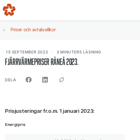
Gå till navigering
Gå till innehåll
Priser och avtalsvillkor
15 SEPTEMBER 2022
3 MINUTERS
LÄSNING
Fjärrvärmepriser Råneå 2023
ARTIKELN PÅ SOCIALA MEDIER"
DELA
Prisjusteringar fr.o.m. 1 januari 2023:
Energipris