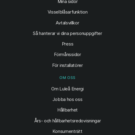
(öppnas i ny flik)
Mina sidor
Visselblåsarfunktion
Avtalsvillkor
Så hanterar vi dina personuppgifter
Press
Förmånssidor
För installatörer
OM OSS
Om Luleå Energi
Jobba hos oss
Hållbarhet
Års- och hållbarhetsredovisningar
Konsumenträtt