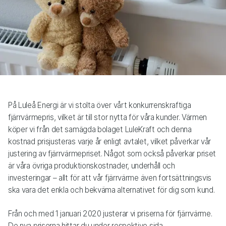
På Luleå Energi är vi stolta över vårt konkurrenskraftiga
fjärrvärmepris, vilket är till stor nytta för våra kunder. Värmen
köper vi från det samägda bolaget LuleKraft och denna
kostnad prisjusteras varje år enligt avtalet, vilket påverkar vår
justering av fjärrvärmepriset. Något som också påverkar priset
är våra övriga produktionskostnader, underhåll och
investeringar – allt för att vår fjärrvärme även fortsättningsvis
ska vara det enkla och bekväma alternativet för dig som kund.
Från och med 1 januari 2020 justerar vi priserna för fjärrvärme.
De nya priserna hittar du under respektive sida.