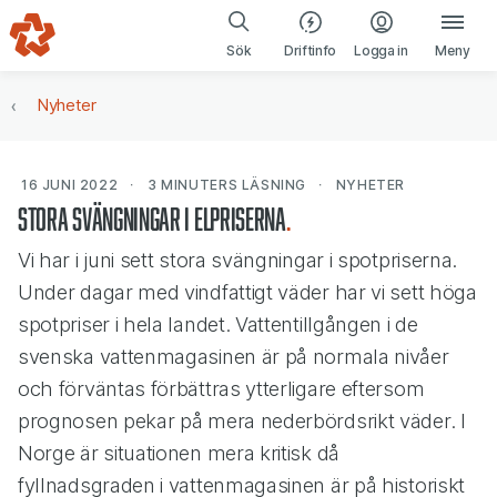
Gå till navigering
Gå till innehåll
(öppnas i ny fl
Sök
Driftinfo
Logga in
Meny
Nyheter
16 JUNI 2022
3 MINUTERS
LÄSNING
NYHETER
Stora svängningar i elpriserna
Vi har i juni sett stora svängningar i spotpriserna.
Under dagar med vindfattigt väder har vi sett höga
spotpriser i hela landet. Vattentillgången i de
svenska vattenmagasinen är på normala nivåer
och förväntas förbättras ytterligare eftersom
prognosen pekar på mera nederbördsrikt väder. I
Norge är situationen mera kritisk då
fyllnadsgraden i vattenmagasinen är på historiskt