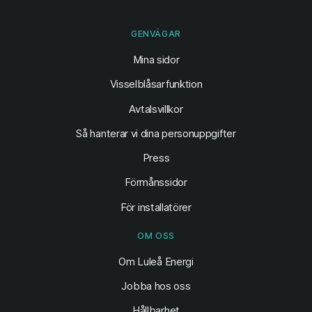
GENVÄGAR
(öppnas i ny flik)
Mina sidor
Visselblåsarfunktion
Avtalsvillkor
Så hanterar vi dina personuppgifter
Press
Förmånssidor
För installatörer
OM OSS
Om Luleå Energi
Jobba hos oss
Hållbarhet