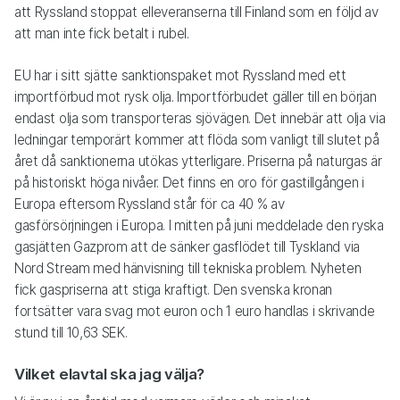
att Ryssland stoppat elleveranserna till Finland som en följd av
att man inte fick betalt i rubel.
EU har i sitt sjätte sanktionspaket mot Ryssland med ett
importförbud mot rysk olja. Importförbudet gäller till en början
endast olja som transporteras sjövägen. Det innebär att olja via
ledningar temporärt kommer att flöda som vanligt till slutet på
året då sanktionerna utökas ytterligare. Priserna på naturgas är
på historiskt höga nivåer. Det finns en oro för gastillgången i
Europa eftersom Ryssland står för ca 40 % av
gasförsörjningen i Europa. I mitten på juni meddelade den ryska
gasjätten Gazprom att de sänker gasflödet till Tyskland via
Nord Stream med hänvisning till tekniska problem. Nyheten
fick gaspriserna att stiga kraftigt. Den svenska kronan
fortsätter vara svag mot euron och 1 euro handlas i skrivande
stund till 10,63 SEK.
Vilket elavtal ska jag välja?