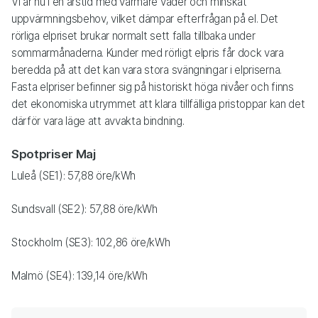
Vi är nu i en årstid med varmare väder och minskat
uppvärmningsbehov, vilket dämpar efterfrågan på el. Det
rörliga elpriset brukar normalt sett falla tillbaka under
sommarmånaderna. Kunder med rörligt elpris får dock vara
beredda på att det kan vara stora svängningar i elpriserna.
Fasta elpriser befinner sig på historiskt höga nivåer och finns
det ekonomiska utrymmet att klara tillfälliga pristoppar kan det
därför vara läge att avvakta bindning.
Spotpriser Maj
Luleå (SE1): 57,88 öre/kWh
Sundsvall (SE2): 57,88 öre/kWh
Stockholm (SE3): 102,86 öre/kWh
Malmö (SE4): 139,14 öre/kWh