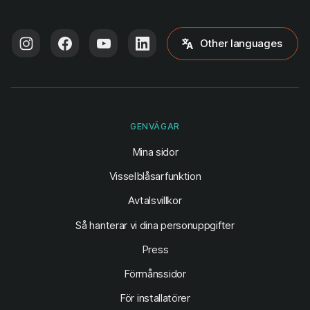
Other languages
GENVÄGAR
(öppnas i ny flik)
Mina sidor
Visselblåsarfunktion
Avtalsvillkor
Så hanterar vi dina personuppgifter
Press
Förmånssidor
För installatörer