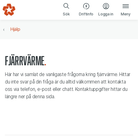
Gå till navigering
Gå till innehåll
(öppnas i ny fl
Sök
Driftinfo
Logga in
Meny
Hjälp
Fjärrvärme
Här har vi samlat de vanligaste frågorna kring fjärrvärme. Hittar
du inte svar på din fråga är du alltid välkommen att kontakta
oss via telefon, e-post eller chatt. Kontaktuppgifter hittar du
längre ner på denna sida.
Vanliga frågor